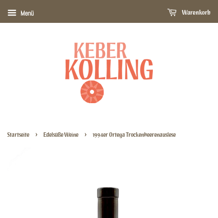
Warenkorb
Menü
›
›
Startseite
Edelsüße Weine
1994er Ortega Trockenbeerenauslese