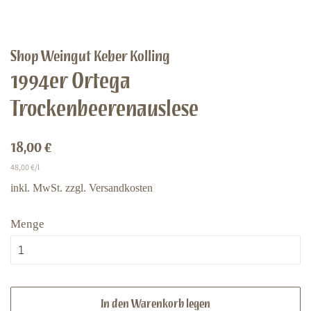
Shop Weingut Keber Kolling
1994er Ortega
Trockenbeerenauslese
Normaler
Sonderpreis
18,00 €
Preis
Einzelpreis
48,00 €
/
pro
l
inkl. MwSt. zzgl.
Versandkosten
Menge
In den Warenkorb legen